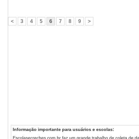
<
3
4
5
6
7
8
9
>
Informação importante para usuários e escolas:
Escolasecreches.com.br faz um grande trabalho de coleta de da