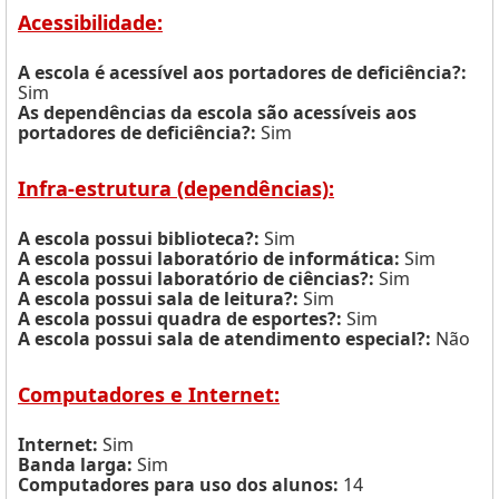
Acessibilidade:
A escola é acessível aos portadores de deficiência?:
Sim
As dependências da escola são acessíveis aos
portadores de deficiência?:
Sim
Infra-estrutura (dependências):
A escola possui biblioteca?:
Sim
A escola possui laboratório de informática:
Sim
A escola possui laboratório de ciências?:
Sim
A escola possui sala de leitura?:
Sim
A escola possui quadra de esportes?:
Sim
A escola possui sala de atendimento especial?:
Não
Computadores e Internet:
Internet:
Sim
Banda larga:
Sim
Computadores para uso dos alunos:
14